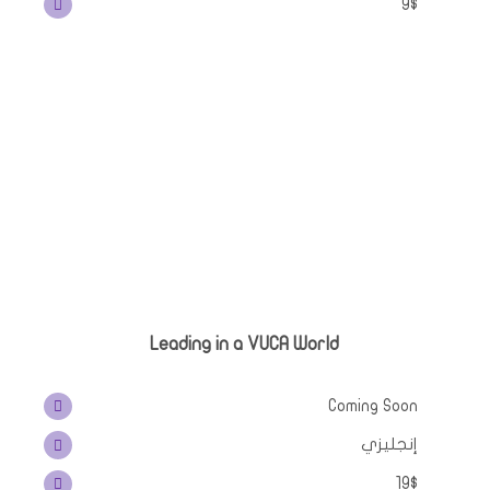
9$
Leading in a VUCA World
Coming Soon
إنجليزي
19$