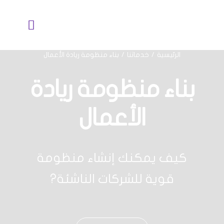
خطي
لى
تبديل
لمحتوى
الملاحة
الرئيسية
خدماتنا
بناء منظومة ريادة الأعمال
نبذة عنا
بناء منظومة ريادة
خدماتنا
الأعمال
خبرة الصناعات
كيف يمكنك إنشاء منظومة
أكاديمية SLC
قوية للشركات الناشئة?
بذور التغيير