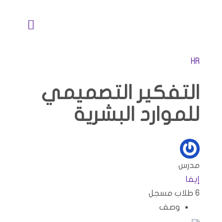
خطي
لى
تبديل
لمحتوى
الملاحة
نبذة عنا
HR
التفكير التصميمي
خدماتنا
للموارد البشرية
خبرة الصناعات
أكاديمية SLC
مدرس
إيفا
6
طلاب
مسجل
بذور التغيير
وصف