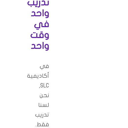
تدريب
واحد
في
وقت
واحد
في
أكاديمية
SLC,
نحن
لسنا
تدريب
فقط.