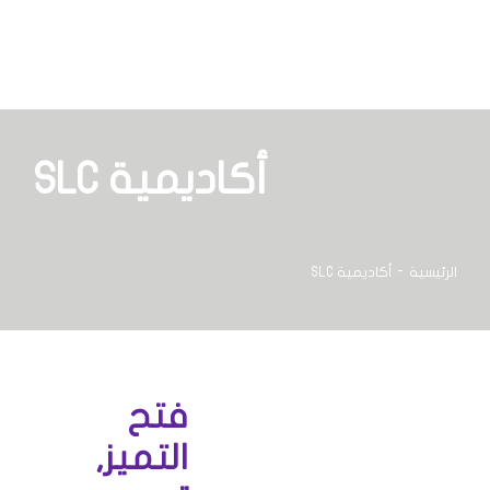
خطي
لى
لمحتوى
أكاديمية SLC
الرئيسية
أكاديمية SLC
فتح
التميز,