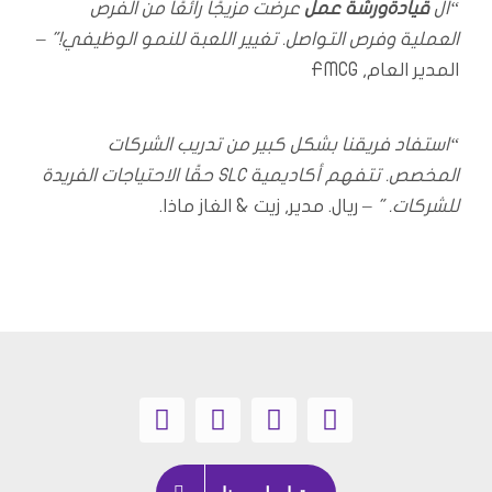
“ال
قيادة
ورشة عمل
عرضت مزيجًا رائعًا من الفرص
العملية وفرص التواصل. تغيير اللعبة للنمو الوظيفي!"
–
المدير العام, FMCG
“استفاد فريقنا بشكل كبير من تدريب الشركات
المخصص. تتفهم أكاديمية SLC حقًا الاحتياجات الفريدة
للشركات. "
– ريال. مدير, زيت & الغاز ماذا.