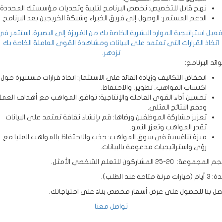
نهج قابل للتخصيص: نخصص البرنامج لتلبية وتحديات مؤسستك المحددة.
الدعم المستمر: الوصول إلى فريق الخبراء وشبكة الخريجين بعد البرنامج.
يل استراتيجية الموارد البشرية الخاصة بك من الغريزة إلى البصيرة. استثمر في
تخاذ القرارات التي تعتمد على البيانات ومشاهدة القوى العاملة الخاصة بك
تزدهر.
د البرنامج:
انخفاض التكاليف وزيادة العائد على الاستثمار: اتخاذ قرارات مستنيرة حول
اكتساب المواهب, تطوير, والاحتفاظ.
تحسين أداء القوى العاملة والإنتاجية: توافق المواهب مع أهداف العمل
ودفع النتائج المثلى.
تعزيز مشاركة الموظفين ورضاها: قم بإنشاء ثقافة تعتمد على البيانات
تقدر المواهب وتعزز النمو.
ميزة تنافسية في سوق المواهب: جذب والاحتفاظ بالمواهب العليا مع
رؤى واستراتيجيات مدعومة بالبيانات.
وعة: 20-25 المشاركون للتعلم الشخصي الأمثل.
ة متاحة عند الطلب).
ل بنا للحصول على عرض أسعار مخصص بناءً على احتياجاتك.
تواصل معنا