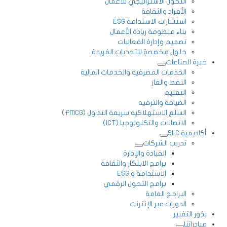
التحول الاستراتيجي للأعمال
الأفراد والثقافة
استشارات الاستدامة ESG
بناء منظومة ريادة الأعمال
تصميم وإدارة الفعاليات
حلول مخصصة للتحديات الفريدة
خبرة الصناعات
الخدمات المصرفية والخدمات المالية
النفط والغاز
التعليم
الضيافة والترفيه
السلع الاستهلاكية سريعة التداول (FMCG)
الاتصالات والتكنولوجيا (ICT)
أكاديمية SLC
تدريب الشركات
القيادة والإدارة
برامج الابتكار والثقافة
الاستدامة و ESG
برامج التحول الرقمي
البرامج العامة
الدورات عبر الإنترنت
بذور التغيير
مبادراتنا