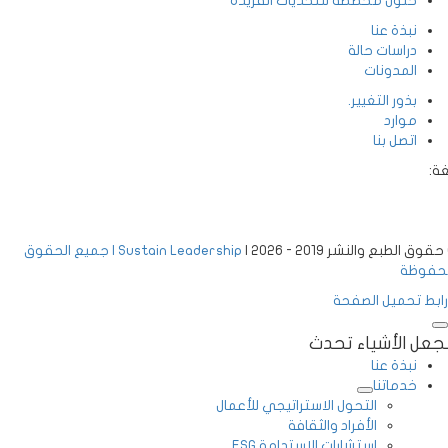
حلول مخصصة للتحديات الفريدة
نبذة عنا
دراسات حالة
المدونات
بذور التغيير.
موارد
اتصل بنا
:
ق الطبع والنشر 2019 - 2026 |
Sustain Leadership | جميع الحقوق
فوظة
بط تحميل الصفحة
عل الأشياء تحدث
نبذة عنا
خدماتنا
التحول الاستراتيجي للأعمال
الأفراد والثقافة
استشارات الاستدامة ESG