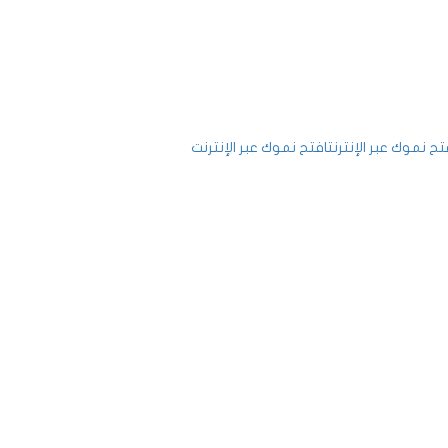
ح نموك عبر الإنترنت
افتح نموك عبر الإنترنت
جيل الدخول
يجب أن تحتوي كلمة المرور على 8 أحرف على
أقل من الأرقام والحروف، وتحتوي على حرف كبير واحد على الأقل
يد التسجيل كمدرب