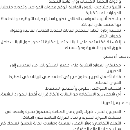
وأدوات التحليل لاكتساب رؤى قابلة للتنفيذ.
التنبؤ باحتياجات القوى العاملة: توقع فجوات المواهب وتحديد متطلبات
المهارات المستقبلية.
بناء خط أنابيب المواهب المثالي: تطوير استراتيجيات التوظيف والاحتفاظ
بها تعتمد على البيانات.
تحسين إدارة الأداء: استخدم البيانات لتحديد الفنانين العاليين وعنوان
فجوات الأداء.
إنشاء ثقافة تعتمد على البيانات: تعزيز عقلية تتمحور حول البيانات داخل
فريق الموارد البشرية ومؤسستك.
يجب أن يحضر:
محترفي الموارد البشرية على جميع المستويات, من المديرين إلى
المديرين.
قادة الأعمال الذين يبحثون عن رؤى تعتمد على البيانات في تخطيط
القوى العاملة.
اكتساب المواهب, تطوير, وأخصائيو الاحتفاظ.
أي شخص يريد الاستفادة من البيانات لاتخاذ قرارات أفضل للموارد البشرية.
 ما يميز تدريبنا:
المدربون الخبراء: خبراء رائدون في الصناعة يتمتعون بخبرة واسعة في
تحليلات الموارد البشرية واتخاذ القرارات القائمة على البيانات.
التعلم التفاعلي: ورش العمل العملية ودراسات الحالة لتطبيق تعلمك في
سيناريوهات العالم الحقيقي.