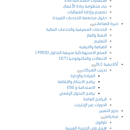
استشارات الاستدامة ESG
بناء منظومة ريادة الأعمال
تصميم وإدارة الفعاليات
حلول مخصصة للتحديات الفريدة
خبرة الصناعات
الخدمات المصرفية والخدمات المالية
النفط والغاز
التعليم
الضيافة والترفيه
السلع الاستهلاكية سريعة التداول (FMCG)
الاتصالات والتكنولوجيا (ICT)
أكاديمية SLC
تدريب الشركات
القيادة والإدارة
برامج الابتكار والثقافة
الاستدامة و ESG
برامج التحول الرقمي
البرامج العامة
الدورات عبر الإنترنت
بذور التغيير
مبادراتنا
تاوازون
هزيل في الجزيرة العربية