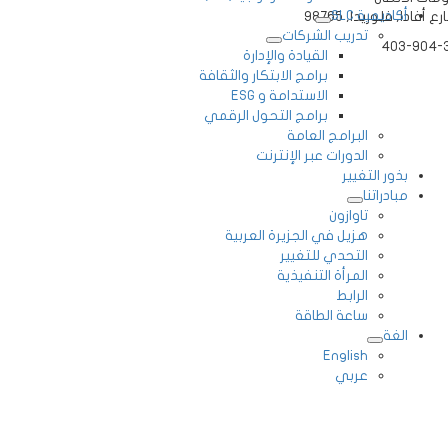
أكاديمية SLC
تدريب الشركات
403-904-
القيادة والإدارة
برامج الابتكار والثقافة
الاستدامة و ESG
برامج التحول الرقمي
البرامج العامة
الدورات عبر الإنترنت
بذور التغيير
مبادراتنا
تاوازون
هزيل في الجزيرة العربية
التحدي للتغيير
المرأة التنفيذية
الرابط
ساعة الطاقة
الغة
English
عربي