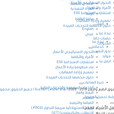
التحول الاستراتيجي للأعمال
التحدي للتغيير
الأفراد والثقافة
المرأة التنفيذية
استشارات الاستدامة ESG
الرابط
ساعة الطاقة
تصميم وإدارة الفعاليات
الغة
حلول مخصصة للتحديات الفريدة
English
نبذة عنا
عربي
دراسات حالة
نبذة عنا
المدونات
خدماتنا
بذور التغيير.
التحول الاستراتيجي للأعمال
موارد
الأفراد والثقافة
اتصل بنا
استشارات الاستدامة ESG
بناء منظومة ريادة الأعمال
تصميم وإدارة الفعاليات
حلول مخصصة للتحديات الفريدة
خبرة الصناعات
الخدمات المصرفية والخدمات المالية
الطبع والنشر 2019 - 2026 |
Sustain Leadership | جميع الحقوق محفوظة
النفط والغاز
رابط تحميل الصفحة
التعليم
الضيافة والترفيه
ل الأشياء تحدث
السلع الاستهلاكية سريعة التداول (FMCG)
الاتصالات والتكنولوجيا (ICT)
مات الاتصال