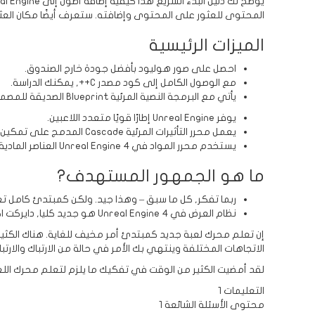
المحتوى للعثور على المحتوى وإضافته. ستعرف أيضًا مكان العثور على معلومات حول مسار محتوى FBX أثناء تعلم كيفية استخ
الميزات الرئيسية
احصل على صور هوليود بأفضل جودة خارج الصندوق.
مع الوصول الكامل إلى كود مصدر C++, يمكنك الدراسة.
يأتي مع البرمجة النصية المرئية Blueprint الصديقة للمصمم.
يوفر Unreal Engine إطارًا قويًا متعدد اللاعبين.
يعمل محرر التأثيرات المرئية Cascade المدمج على تمكين الجزيئات.
يستخدم محرر المواد في Unreal Engine 4 العناصر المادية.
ما هو الجمهور المستهدف?
ربما تفكر, كل ما سبق – وهذا جيد. ولكن كمبتدئ كامل تعلم eal Engine 4
نظام العرض في Unreal Engine 4 هو جديد كليا, دايركت اكس 11 خط الأنابيب الذي يتضمن التظليل المؤجل.
الاتجاهات المختلفة وينتهي بك الأمر في حالة من الارتباك والارتبا
لقد أمضيت الكثير من الوقت في تفكيك ما يلزم لتعلم محرك اللعبة 
التعليمات 1
محتوى الأسئلة الشائعة 1