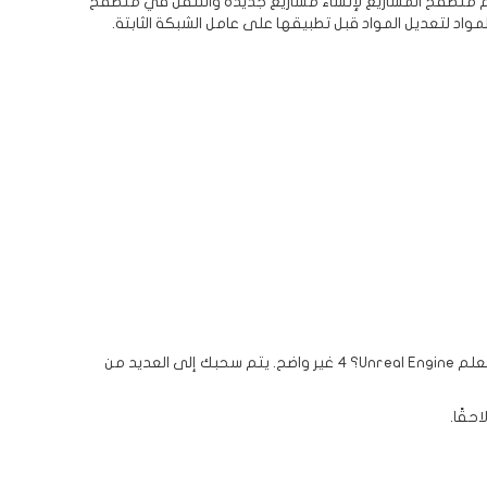
 بحلول نهاية هذا الدليل, ستعرف كيفية استخدام متصفح المشاريع لإنشاء مشاريع جديدة والتنقل في متصفح
إن تعلم محرك لعبة جديد كمبتدئ أمر مخيف للغاية. هناك الكثير من الدروس, الوثائق والنصائح موجودة بالفعل، ولكن كيف تبدأ وتستمر في تعلم Unreal Engine؟ 4 غير واضح. يتم سحبك إلى العديد من
حقًا.