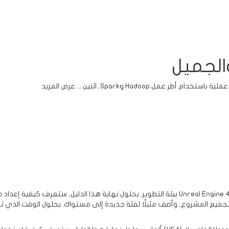
الجميل
 أطر عمل Hadoop وSpark, اثنين
...
عرض المزيد
Unrea جديد, أضف فئة C++ جديدة إليها, تجميع المشروع, وأضف مثيلًا لفئة جديدة إلى مستواك. بح