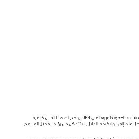
الهدف الأساسي من دليل البدء السريع هذا هو تعريفك بـ Unreal Engine 4 (UE4) بيئة التطوير. بحلول نهاية هذا الدليل, ستعرف كيفية إعداد مشاريع C++ وتطويرها في UE4. يوضح لك هذا الدليل كيفية
لول الوقت الذي تصل فيه إلى نهاية هذا الدليل, ستتمكن من رؤية الممثل المبرمج