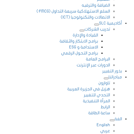
الضيافة والترفيه
السلع الاستهلاكية سريعة التداول (FMCG)
الاتصالات والتكنولوجيا (ICT)
أكاديمية SLC
تدريب الشركات
القيادة والإدارة
برامج الابتكار والثقافة
الاستدامة و ESG
برامج التحول الرقمي
البرامج العامة
الدورات عبر الإنترنت
بذور التغيير
مبادراتنا
تاوازون
هزيل في الجزيرة العربية
التحدي للتغيير
المرأة التنفيذية
الرابط
ساعة الطاقة
الغة
English
عربي